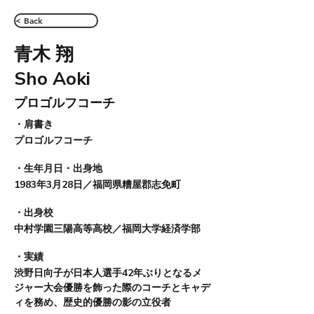
< Back
青木 翔
Sho Aoki
プロゴルフコーチ
・肩書き
​プロゴルフコーチ
​・生年月日・出身地
1983年3月28日／福岡県糟屋郡志免町
​・出身校
中村学園三陽高等高校／福岡大学経済学部
​・実績
渋野日向子が日本人選手42年ぶりとなるメ
ジャー大会優勝を飾った際のコーチとキャデ
ィを務め、歴史的優勝の影の立役者