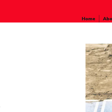
Home
Abo
）