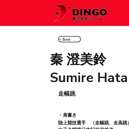
< Back
秦 澄美鈴
Sumire Hata
走幅跳
・肩書き
陸上競技選手　（走幅跳、走高跳