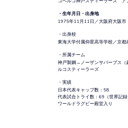
​コベルコ神戸スティーラーズ　ア
​・生年月日・出身地
1975年11月11日／大阪府大阪市
​・出身校
東海大学付属仰星高等学校／京都
​・所属チーム
神戸製鋼→ノーザンサバーブス（
ルコスティーラーズ
​・実績
​日本代表キャップ数：58
代表試合トライ数：69（世界記録
ワールドラグビー殿堂入り