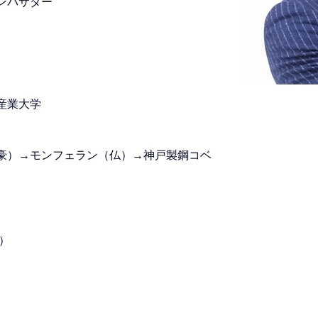
ンバサダー
産業大学
豪）→モンフェラン（仏）→神戸製鋼コベ
）