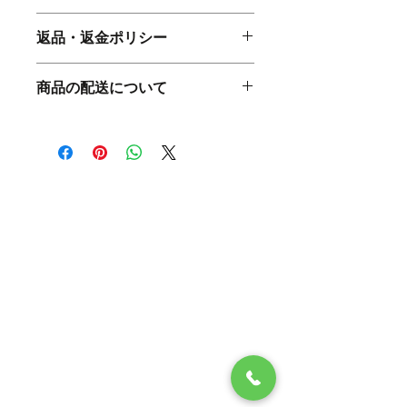
商品の詳細を入力してください。サイ
返品・返金ポリシー
ズ、素材、取扱説明に加え、商品の特
徴やおすすめのポイントなどを説明し
返品・返金ポリシーを入力してくださ
ましょう。
商品の配送について
い。顧客が商品に満足しなかった場合
や、不備があった場合に行う手続きの
配送地域、料金、所要時間、梱包な
手順などを説明しましょう。内容を明
ど、商品の配送に関する情報を入力し
確にすることで顧客からの信頼を獲得
てください。配送情報を明確にするこ
し、安心して商品を購入していただけ
とで顧客からの信頼を獲得し、安心し
ます。
て商品を購入していただけます。
TEL:
06-6809-3892
info@dingo.jpn.com
・About
・Our Business
・Athlete
・Contact