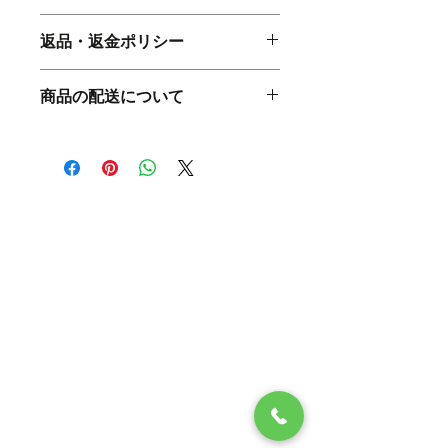
商品の詳細を入力してください。サイ
返品・返金ポリシー
ズ、素材、取扱説明に加え、商品の特
徴やおすすめのポイントなどを説明し
返品・返金ポリシーを入力してくださ
ましょう。
商品の配送について
い。顧客が商品に満足しなかった場合
や、不備があった場合に行う手続きの
配送地域、料金、所要時間、梱包な
手順などを説明しましょう。内容を明
ど、商品の配送に関する情報を入力し
確にすることで顧客からの信頼を獲得
てください。配送情報を明確にするこ
し、安心して商品を購入していただけ
とで顧客からの信頼を獲得し、安心し
ます。
て商品を購入していただけます。
TEL:
06-6809-3892
info@dingo.jpn.com
・About
・Our Business
・Athlete
・Contact